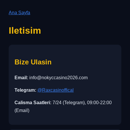
Ana Sayfa
Iletisim
Bize Ulasin
Email:
info@nokyccasino2026.com
Telegram:
@Raxcasinoffical
Calisma Saatleri:
7/24 (Telegram), 09:00-22:00
(Email)